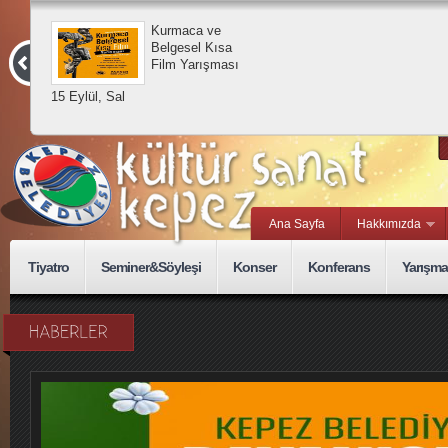
Kurmaca ve
Belgesel Kısa
Film Yarışması
15 Eylül, Sal
Ana Sayfa
Hakkımızda
Tiyatro
Seminer&Söyleşi
Konser
Konferans
Yarışma