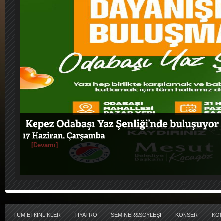
..
[Devamı]
TÜM ETKİNLİKLER
TİYATRO
SEMİNER&SÖYLEŞİ
KONSER
KO