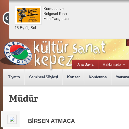
Kurmaca ve
Belgesel Kısa
Film Yarışması
15 Eylül, Sal
Ana Sayfa
Hakkımızda
Tiyatro
Seminer&Söyleşi
Konser
Konferans
Yarışma
BİRSEN ATMACA