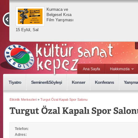
Kurmaca ve
Belgesel Kısa
Film Yarışması
15 Eylül, Sal
Ana Sayfa
Hakkımızda
Tiyatro
Seminer&Söyleşi
Konser
Konferans
Yarışma
Etkinlik Merkezleri
»
Turgut Özal Kapalı Spor Salonu
Telefon:
Adres: