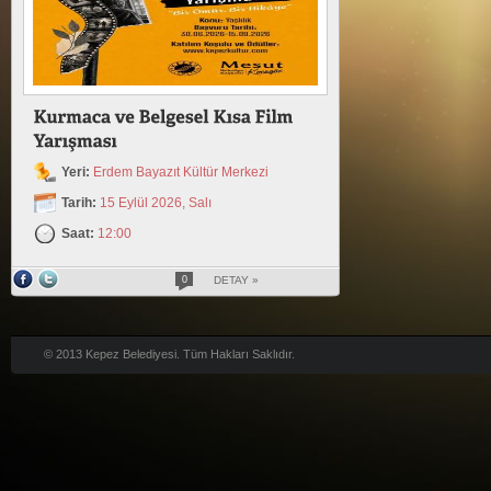
Yeri:
Erdem Bayazıt Kültür Merkezi
Tarih:
15 Eylül 2026, Salı
Saat:
12:00
0
DETAY »
© 2013 Kepez Belediyesi. Tüm Hakları Saklıdır.