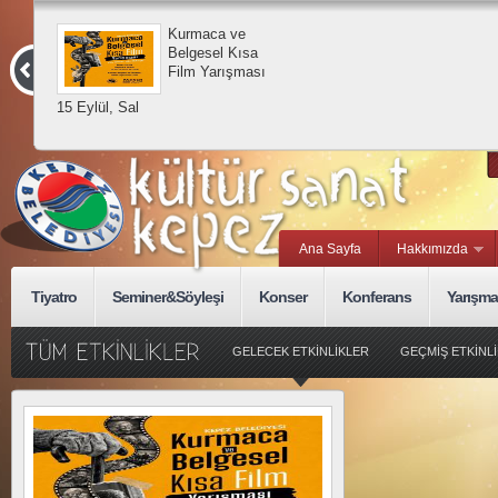
Kurmaca ve
Belgesel Kısa
Film Yarışması
15 Eylül, Sal
Ana Sayfa
Hakkımızda
Tiyatro
Seminer&Söyleşi
Konser
Konferans
Yarışma
GELECEK ETKİNLİKLER
GEÇMİŞ ETKİNL