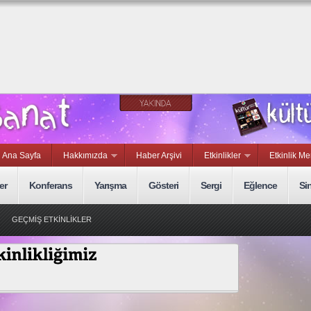
Ana Sayfa
Hakkımızda
Haber Arşivi
Etkinlikler
Etkinlik Me
er
Konferans
Yarışma
Gösteri
Sergi
Eğlence
Si
GEÇMİŞ ETKİNLİKLER