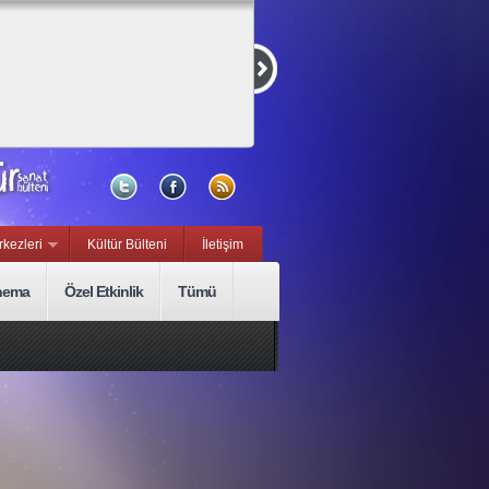
Kurmaca ve
Belgesel Kısa
Film Yarışması
15 Eylül, Sal
rkezleri
Kültür Bülteni
İletişim
nema
Özel Etkinlik
Tümü