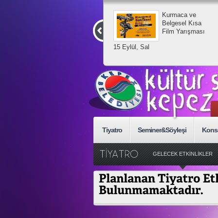
Kurmaca ve
Belgesel Kısa
Film Yarışması
15 Eylül, Sal
Tiyatro
Seminer&Söyleşi
Kons
GELECEK ETKİNLİKLER