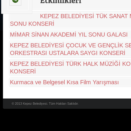
KEPEZ BELEDİYESİ TÜK SANAT 
SONU KONSERİ
MİMAR SİNAN AKADEMİ YIL SONU GALASI
KEPEZ BELEDİYESİ ÇOCUK VE GENÇLİK S
ORKESTRASI USTALARA SAYGI KONSERİ
KEPEZ BELEDİYESİ TÜRK HALK MÜZİĞİ K
KONSERİ
Kurmaca ve Belgesel Kısa Film Yarışması
© 2013 Kepez Belediyesi. Tüm Hakları Saklıdır.