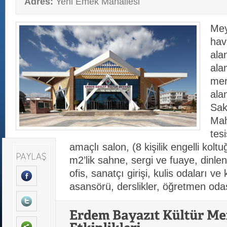
Adres:
Yeni Emek Mahallesi
Mey
hav
ala
alan
mer
ala
Sak
Mah
tesi
amaçlı salon, (8 kişilik engelli kol
m2’lik sahne, sergi ve fuaye, dinle
ofis, sanatçı girişi, kulis odaları ve
asansörü, derslikler, öğretmen oda