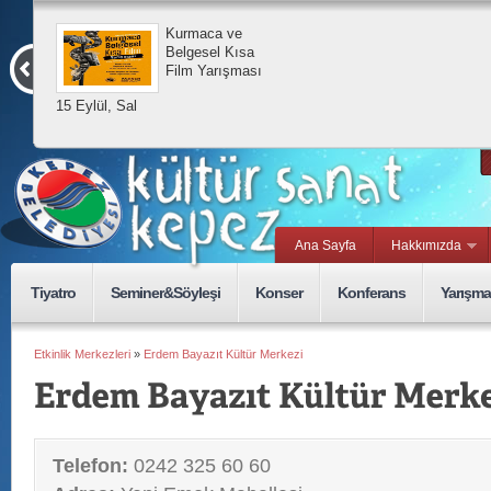
Kurmaca ve
Belgesel Kısa
Film Yarışması
15 Eylül, Sal
Ana Sayfa
Hakkımızda
Tiyatro
Seminer&Söyleşi
Konser
Konferans
Yarışma
Etkinlik Merkezleri
»
Erdem Bayazıt Kültür Merkezi
Telefon:
0242 325 60 60