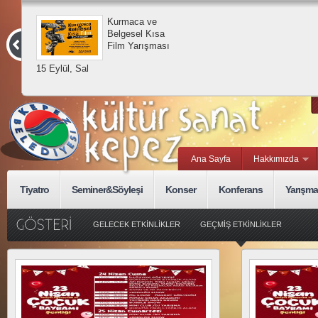
Kurmaca ve
Belgesel Kısa
Film Yarışması
15 Eylül, Sal
Ana Sayfa
Hakkımızda
Tiyatro
Seminer&Söyleşi
Konser
Konferans
Yarışma
GELECEK ETKİNLİKLER
GEÇMİŞ ETKİNLİKLER