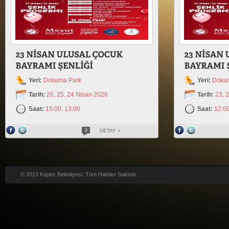
Yeri:
Dokuma Park
Yeri:
Doku
Tarih:
26, 25, 24 Nisan 2026
Tarih:
23, 
Saat:
15:00, 13:00
Saat:
12:00
0
DETAY »
© 2013 Kepez Belediyesi. Tüm Hakları Saklıdır.