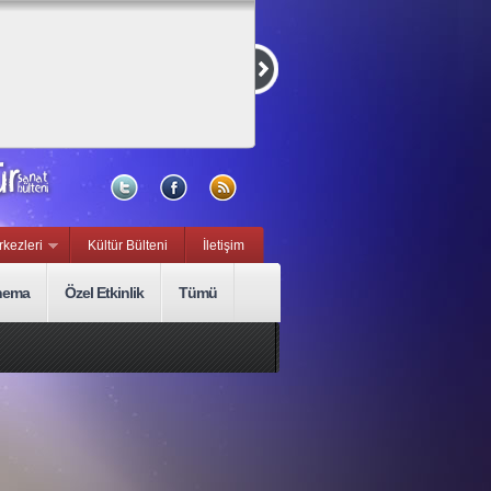
Kurmaca ve
Belgesel Kısa
Film Yarışması
15 Eylül, Sal
rkezleri
Kültür Bülteni
İletişim
nema
Özel Etkinlik
Tümü