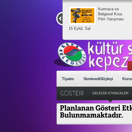
Kurmaca ve
Belgesel Kısa
Film Yarışması
15 Eylül, Sal
Tiyatro
Seminer&Söyleşi
Kons
GELECEK ETKİNLİKLER