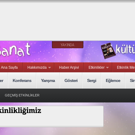
Ana Sayfa
Hakkımızda
Haber Arşivi
Etkinlikler
Etkinlik Me
er
Konferans
Yarışma
Gösteri
Sergi
Eğlence
Si
GEÇMİŞ ETKİNLİKLER