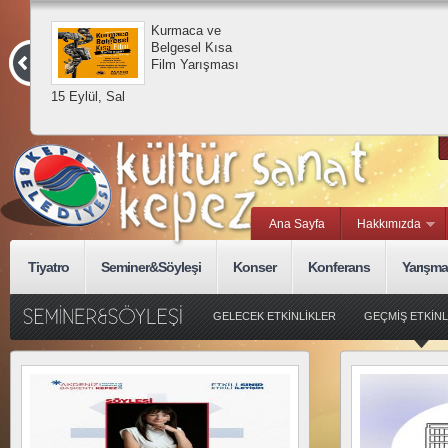
Kurmaca ve
Belgesel Kısa
Film Yarışması
15 Eylül, Sal
Ana Sayfa
Hakkımızda
Tiyatro
Seminer&Söyleşi
Konser
Konferans
Yarışma
GELECEK ETKİNLİKLER
GEÇMİŞ ETKİNL