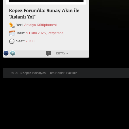
Yeri:
Antalya Kütüphanesi
Tarih:
9 Ekim 2025, Perşembe
Saat:
20:00
0
DETAY »
© 2013 Kepez Belediyesi. Tüm Hakları Saklıdır.