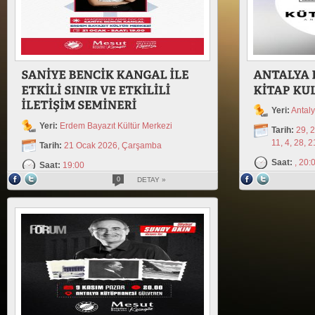
Yeri:
Antal
Yeri:
Erdem Bayazıt Kültür Merkezi
Tarih:
29, 2
11, 4, 28, 
Tarih:
21 Ocak 2026, Çarşamba
Saat:
, 20:
Saat:
19:00
0
DETAY »