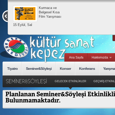
Kurmaca ve
Belgesel Kısa
Film Yarışması
15 Eylül, Sal
Ana Sayfa
Hakkımızda
Tiyatro
Seminer&Söyleşi
Konser
Konferans
Yarışma
GELECEK ETKİNLİKLER
GEÇMİŞ ETKİNL