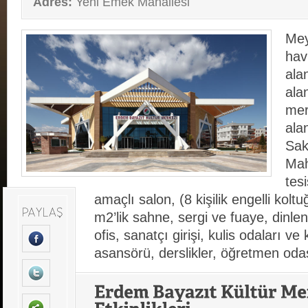
Adres:
Yeni Emek Mahallesi
Mey
hav
ala
alan
mer
ala
Sak
Mah
tesi
amaçlı salon, (8 kişilik engelli kol
m2’lik sahne, sergi ve fuaye, dinle
ofis, sanatçı girişi, kulis odaları ve
asansörü, derslikler, öğretmen oda