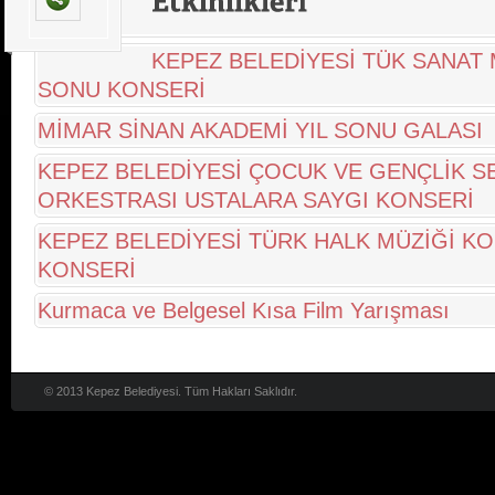
KEPEZ BELEDİYESİ TÜK SANAT 
SONU KONSERİ
MİMAR SİNAN AKADEMİ YIL SONU GALASI
KEPEZ BELEDİYESİ ÇOCUK VE GENÇLİK S
ORKESTRASI USTALARA SAYGI KONSERİ
KEPEZ BELEDİYESİ TÜRK HALK MÜZİĞİ K
KONSERİ
Kurmaca ve Belgesel Kısa Film Yarışması
© 2013 Kepez Belediyesi. Tüm Hakları Saklıdır.