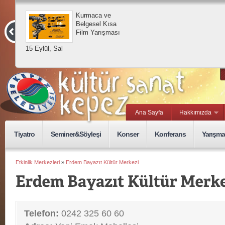
Kurmaca ve
Belgesel Kısa
Film Yarışması
15 Eylül, Sal
Ana Sayfa
Hakkımızda
Tiyatro
Seminer&Söyleşi
Konser
Konferans
Yarışma
Etkinlik Merkezleri
»
Erdem Bayazıt Kültür Merkezi
Telefon:
0242 325 60 60