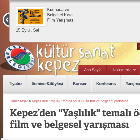
Kurmaca ve
Belgesel Kısa
Film Yarışması
15 Eylül, Sal
Ana Sayfa
Hakkımızda
Tiyatro
Seminer&Söyleşi
Konser
Konferans
Yarışma
Haber Arşivi
»
Kepez’den "Yaşlılık" temalı ödüllü kısa film ve belgesel yarışması