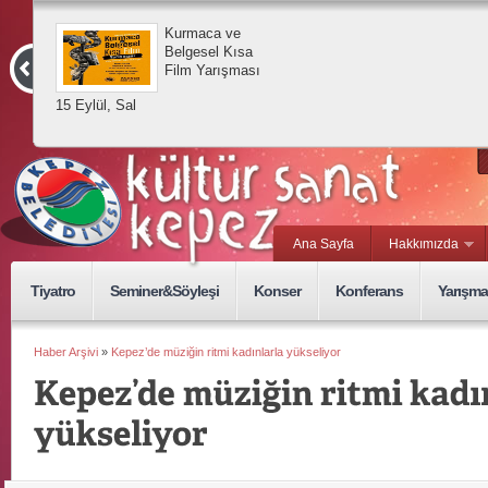
Kurmaca ve
Belgesel Kısa
Film Yarışması
15 Eylül, Sal
Ana Sayfa
Hakkımızda
Tiyatro
Seminer&Söyleşi
Konser
Konferans
Yarışma
Haber Arşivi
»
Kepez’de müziğin ritmi kadınlarla yükseliyor