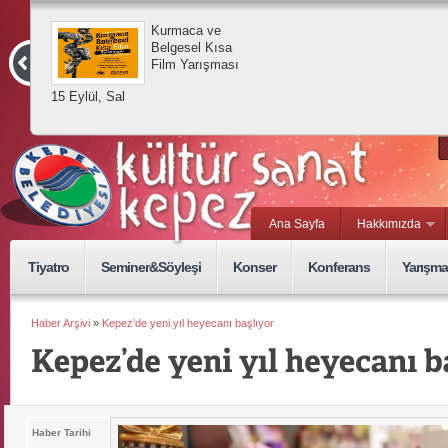
Kurmaca ve
Belgesel Kısa
Film Yarışması
15 Eylül, Sal
Ana Sayfa
Hakkımızda
Tiyatro
Seminer&Söyleşi
Konser
Konferans
Yarışma
Haber Arşivi
»
Kepez’de yeni yıl heyecanı başlıyor
Haber Tarihi