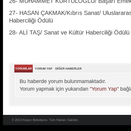
26- MUHAMMET KÜRTÜLOĞLU/ Başarı Emek
27- HASAN ÇAKMAK/Kıbrıs Sanat/ Uluslararası
Haberciliği Ödülü
28- ALİ TAŞ/ Sanat ve Kültür Haberciliği Ödülü
YORUMLAR
YORUM YAP
DİĞER HABERLER
Bu haberde yorum bulunmamaktadır.
Yorum yapmak için yukarıdan
"Yorum Yap"
bağla
© 2013 Kepez Belediyesi. Tüm Hakları Saklıdır.