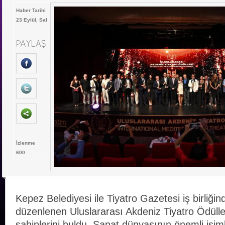
Haber Tarihi
23 Eylül, Sal
İzlenme
600
Kepez Belediyesi ile Tiyatro Gazetesi iş birliğinde
düzenlenen Uluslararası Akdeniz Tiyatro Ödüller
sahiplerini buldu. Sanat dünyasının önemli isim