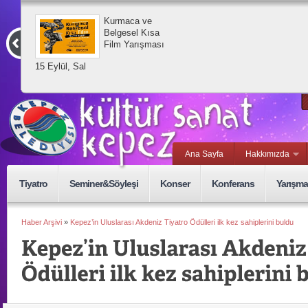
Kurmaca ve
Belgesel Kısa
Film Yarışması
15 Eylül, Sal
Ana Sayfa
Hakkımızda
Tiyatro
Seminer&Söyleşi
Konser
Konferans
Yarışma
Haber Arşivi
»
Kepez’in Uluslarası Akdeniz Tiyatro Ödülleri ilk kez sahiplerini buldu