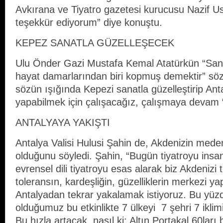
Avkırana ve Tiyatro gazetesi kurucusu Nazif U
teşekkür ediyorum” diye konuştu.
KEPEZ SANATLA GÜZELLEŞECEK
Ulu Önder Gazi Mustafa Kemal Atatürkün “Sanat
hayat damarlarından biri kopmuş demektir” sö
sözün ışığında Kepezi sanatla güzelleştirip An
yapabilmek için çalışacağız, çalışmaya devam “
ANTALYAYA YAKIŞTI
Antalya Valisi Hulusi Şahin de, Akdenizin medeni
olduğunu söyledi. Şahin, “Bugün tiyatroyu insan
evrensel dili tiyatroyu esas alarak biz Akdenizi 
toleransın, kardeşliğin, güzelliklerin merkezi ya
Antalyadan tekrar yakalamak istiyoruz. Bu yüzd
olduğumuz bu etkinlikte 7 ülkeyi 7 şehri 7 iklimi
Bu hızla artacak, nasıl ki; Altın Portakal 60lar