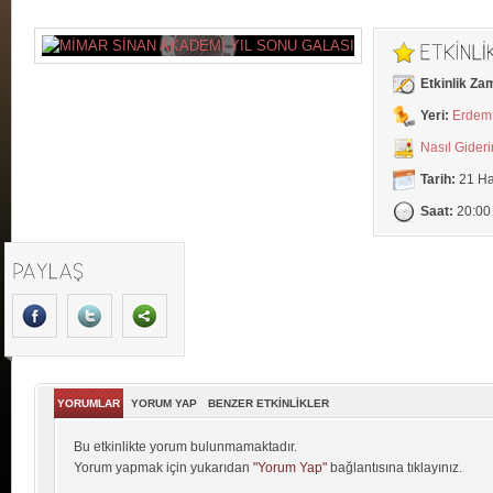
Etkinlik Za
Yeri:
Erdem 
Nasıl Gider
Tarih:
21 Ha
Saat:
20:00
YORUMLAR
YORUM YAP
BENZER ETKİNLİKLER
Bu etkinlikte yorum bulunmamaktadır.
Yorum yapmak için yukarıdan
"Yorum Yap"
bağlantısına tıklayınız.