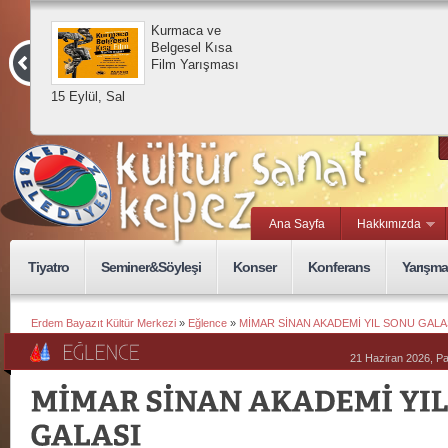
Kurmaca ve
Belgesel Kısa
Film Yarışması
15 Eylül, Sal
Ana Sayfa
Hakkımızda
Tiyatro
Seminer&Söyleşi
Konser
Konferans
Yarışma
Erdem Bayazıt Kültür Merkezi
»
Eğlence
»
MİMAR SİNAN AKADEMİ YIL SONU GALA
21 Haziran 2026, P