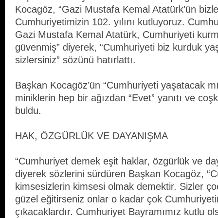
Kocagöz, “Gazi Mustafa Kemal Atatürk’ün bizle
Cumhuriyetimizin 102. yılını kutluyoruz. Cumhur
Gazi Mustafa Kemal Atatürk, Cumhuriyeti kurm
güvenmiş” diyerek, “Cumhuriyeti biz kurduk ya
sizlersiniz” sözünü hatırlattı.
Başkan Kocagöz’ün “Cumhuriyeti yaşatacak mıy
miniklerin hep bir ağızdan “Evet” yanıtı ve coşku
buldu.
HAK, ÖZGÜRLÜK VE DAYANIŞMA
“Cumhuriyet demek eşit haklar, özgürlük ve d
diyerek sözlerini sürdüren Başkan Kocagöz, 
kimsesizlerin kimsesi olmak demektir. Sizler ç
güzel eğitirseniz onlar o kadar çok Cumhuriyet
çıkacaklardır. Cumhuriyet Bayramımız kutlu o