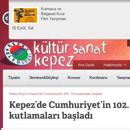
Kurmaca ve
Belgesel Kısa
Film Yarışması
15 Eylül, Sal
Ana Sayfa
Hakkımızda
Tiyatro
Seminer&Söyleşi
Konser
Konferans
Yarışma
Haber Arşivi
»
Kepez’de Cumhuriyet’in 102. Yılı kutlamaları başladı