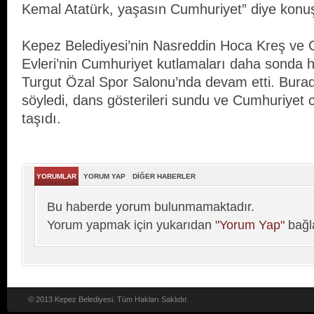
Kemal Atatürk, yaşasın Cumhuriyet” diye konu
Kepez Belediyesi’nin Nasreddin Hoca Kreş ve
Evleri’nin Cumhuriyet kutlamaları daha sonda ha
Turgut Özal Spor Salonu’nda devam etti. Burada
söyledi, dans gösterileri sundu ve Cumhuriyet
taşıdı.
YORUMLAR
YORUM YAP
DİĞER HABERLER
Bu haberde yorum bulunmamaktadır.
Yorum yapmak için yukarıdan
"Yorum Yap"
bağla
© 2013 Kepez Belediyesi. Tüm Hakları Saklıdır.