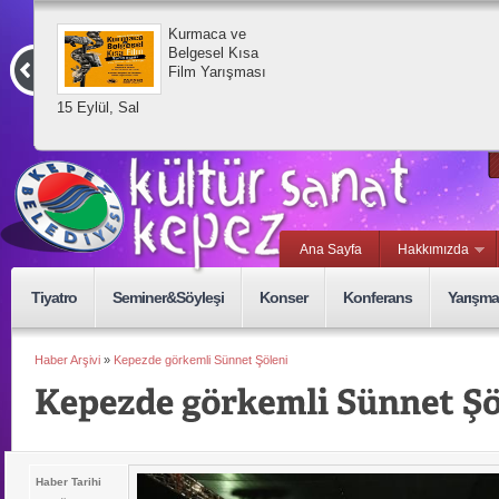
Kurmaca ve
Belgesel Kısa
Film Yarışması
15 Eylül, Sal
Ana Sayfa
Hakkımızda
Tiyatro
Seminer&Söyleşi
Konser
Konferans
Yarışma
Haber Arşivi
»
Kepezde görkemli Sünnet Şöleni
Haber Tarihi