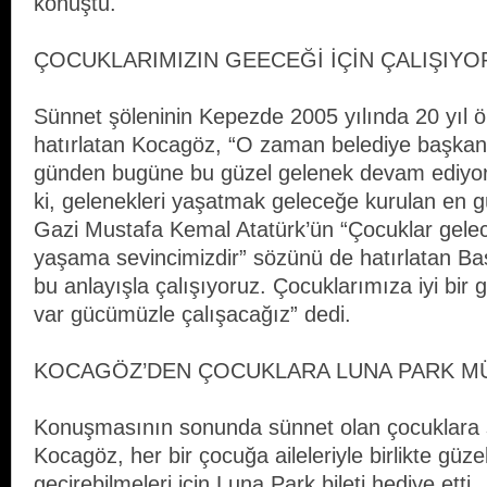
konuştu.
ÇOCUKLARIMIZIN GEECEĞİ İÇİN ÇALIŞIYO
Sünnet şöleninin Kepezde 2005 yılında 20 yıl ö
hatırlatan Kocagöz, “O zaman belediye başka
günden bugüne bu güzel gelenek devam ediyor.
ki, gelenekleri yaşatmak geleceğe kurulan en g
Gazi Mustafa Kemal Atatürk’ün “Çocuklar gelec
yaşama sevincimizdir” sözünü de hatırlatan B
bu anlayışla çalışıyoruz. Çocuklarımıza iyi bir 
var gücümüzle çalışacağız” dedi.
KOCAGÖZ’DEN ÇOCUKLARA LUNA PARK M
Konuşmasının sonunda sünnet olan çocuklara 
Kocagöz, her bir çocuğa aileleriyle birlikte güze
geçirebilmeleri için Luna Park bileti hediye etti.