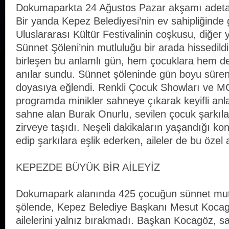
Dokumaparkta 24 Ağustos Pazar akşamı adeta 
Bir yanda Kepez Belediyesi’nin ev sahipliğinde
Uluslararası Kültür Festivalinin coşkusu, diğer
Sünnet Şöleni’nin mutluluğu bir arada hissedildi
birleşen bu anlamlı gün, hem çocuklara hem de
anılar sundu. Sünnet şöleninde gün boyu süren e
doyasıya eğlendi. Renkli Çocuk Showları ve M
programda minikler sahneye çıkarak keyifli anl
sahne alan Burak Onurlu, sevilen çocuk şarkıla
zirveye taşıdı. Neşeli dakikaların yaşandığı ko
edip şarkılara eşlik ederken, aileler de bu özel a
KEPEZDE BÜYÜK BİR AİLEYİZ
Dokumapark alanında 425 çocuğun sünnet mutl
şölende, Kepez Belediye Başkanı Mesut Kocag
ailelerini yalnız bırakmadı. Başkan Kocagöz, 