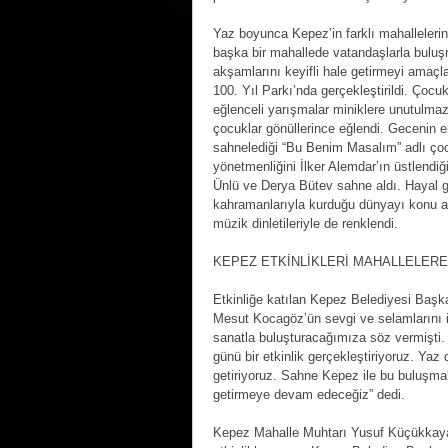
Yaz boyunca Kepez’in farklı mahalleleri
başka bir mahallede vatandaşlarla bulu
akşamlarını keyifli hale getirmeyi amaç
100. Yıl Parkı’nda gerçekleştirildi. Çocu
eğlenceli yarışmalar miniklere unutulmaz 
çocuklar gönüllerince eğlendi. Gecenin e
sahnelediği “Bu Benim Masalım” adlı ço
yönetmenliğini İlker Alemdar’ın üstlendi
Ünlü ve Derya Bütev sahne aldı. Hayal g
kahramanlarıyla kurduğu dünyayı konu ala
müzik dinletileriyle de renklendi.
KEPEZ ETKİNLİKLERİ MAHALLELERE
Etkinliğe katılan Kepez Belediyesi Başk
Mesut Kocagöz’ün sevgi ve selamlarını i
sanatla buluşturacağımıza söz vermişti
günü bir etkinlik gerçekleştiriyoruz. Yaz
getiriyoruz. Sahne Kepez ile bu buluşmala
getirmeye devam edeceğiz” dedi.
Kepez Mahalle Muhtarı Yusuf Küçükkaya d