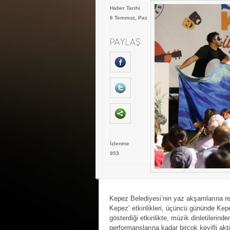
Haber Tarihi
6 Temmuz, Paz
İzlenme
953
Kepez Belediyesi’nin yaz akşamlarına r
Kepez’ etkinlikleri, üçüncü gününde Kepe
gösterdiği etkinlikte, müzik dinletilerind
performanslarına kadar birçok keyifli akti