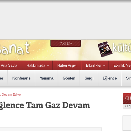
Kurmaca ve
Belgesel Kısa
Film Yarışması
ylül, Sal
Ana Sayfa
Hakkımızda
Haber Arşivi
Etkinlikler
Etkinlik Me
er
Konferans
Yarışma
Gösteri
Sergi
Eğlence
Si
z Devam Ediyor
Bu g