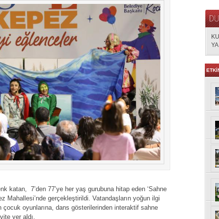
KU
YA
ETKİ
enk katan, 7’den 77’ye her yaş gurubuna hitap eden ‘Sahne
z Mahallesi’nde gerçekleştirildi. Vatandaşların yoğun ilgi
en çocuk oyunlarına, dans gösterilerinden interaktif sahne
vite yer aldı.