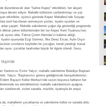
nde düzenlenecek olan “Sahne Kepez” etkinlikleri, her akşam
şmaya devam ediyor. Mahalle kültürünü canlandırmayı ve yaz
layan etkinlikler, üçüncü gününde Kepez Mahallesi’nde Suryapı
klara özel hazırlanan animasyon şovları, tiyatro oyunları ve
anlar yaşattı. Mahalle sakinlerinin yoğun ilgi gösterdiği programda
n dikkat çeken bölümlerinden biri ise Kepez Kent Tiyatrosu’nun
cuk oyunu oldu. Fatma Çisem Alemdar’ın kaleme aldığı,
ği tiyatro oyununda Ezgi Sönmez, İlke Deniz Ercan, Aylin Oışın
ücünün sınırlarını keşfeden bir çocuğun, kendi yarattığı masal
n oyun, çocuklar tarafından büyük bir ilgiyle izlendi. Gece,
 TAŞIYOR
an Yardımcısı Evrim Yalçın, mahalle sakinlerine Belediye Başkanı
letti. Yalçın, “Başkanımız göreve geldiğimizde hemşehrilerimizi
. Erdem Bayazıt Kültür Merkezi’nde sezon boyunca haftanın her
 döneminde ise etkinliklerimizi mahalle sakinlerimizin ayağına
rı sürdürecek, sizleri sanatla, müzikle, tiyatroyla bir araya
a, mahallenin çocuklarına ve sakinlerine kültür ve sanatla dolu