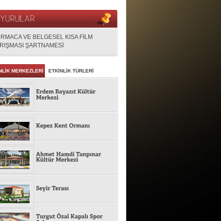
RMACA VE BELGESEL KISA FİLM
RIŞMASI ŞARTNAMESİ
NLİK MERKEZLERİ
ETKİNLİK TÜRLERİ