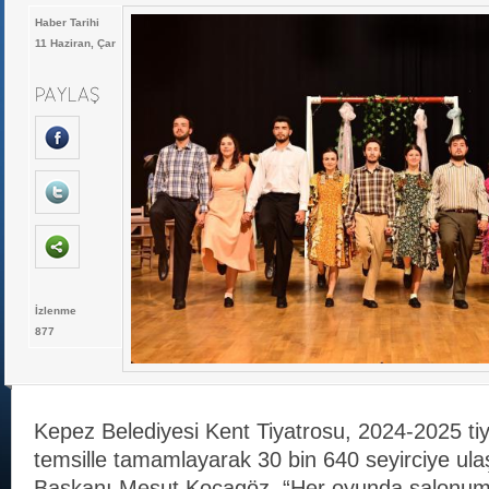
Haber Tarihi
11 Haziran, Çar
İzlenme
877
Kepez Belediyesi Kent Tiyatrosu, 2024-2025 ti
temsille tamamlayarak 30 bin 640 seyirciye ula
Başkanı Mesut Kocagöz, “Her oyunda salonum