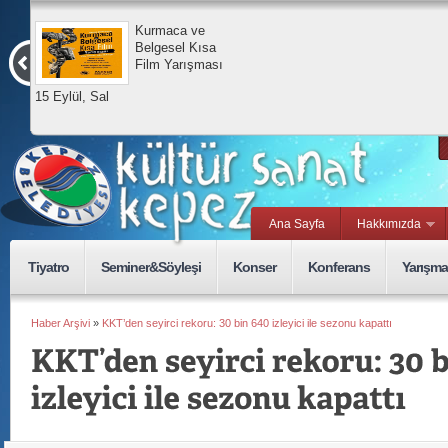
Kurmaca ve
Belgesel Kısa
Film Yarışması
15 Eylül, Sal
Ana Sayfa
Hakkımızda
Tiyatro
Seminer&Söyleşi
Konser
Konferans
Yarışma
Haber Arşivi
»
KKT’den seyirci rekoru: 30 bin 640 izleyici ile sezonu kapattı