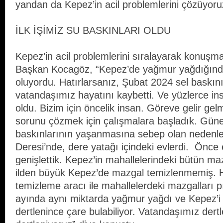
yandan da Kepez’in acil problemlerini çözüyoru
İLK İŞİMİZ SU BASKINLARI OLDU
Kepez’in acil problemlerini sıralayarak konuş
Başkan Kocagöz, “Kepez’de yağmur yağdığında
oluyordu. Hatırlarsanız, Şubat 2024 sel baskını
vatandaşımız hayatını kaybetti. Ve yüzlerce 
oldu. Bizim için öncelik insan. Göreve gelir g
sorunu çözmek için çalışmalara başladık. Gün
baskınlarının yaşanmasına sebep olan nedenle
Deresi’nde, dere yatağı içindeki evlerdi. Önce e
genişlettik. Kepez’in mahallelerindeki bütün ma
ilden büyük Kepez’de mazgal temizlenmemiş.
temizleme aracı ile mahallelerdeki mazgalları pırı
ayında aynı miktarda yağmur yağdı ve Kepez’i
dertlenince çare bulabiliyor. Vatandaşımız dert