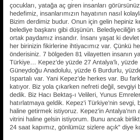
çocukları, yatağa aç giren insanları görürsünü
hedefimiz, insanlarımızın hayatının nasıl kolaylaşt
Bizim derdimiz budur. Onun için gelin hepiniz k
belediye başkanı gibi düşünün. Belediyeciliğin 
ortak paydamız insandır. İnsanı yaşat ki devl
her birinizin fikirlerine ihtiyacımız var. Çünkü h
önderisiniz. 7 bölgeden 81 vilayetten insanın 
Türkiye… Kepez’de yüzde 27 Antalya’lı, yüzde
Güneydoğu Anadolulu, yüzde 6 Burdurlu, yüzde
Ispartalı var. Yani Kepez’de herkes var. Bu farkl
katıyor. Biz yola çıkarken nefreti değil, sevgiy
dedik. Biz Hacı Bektaş-ı Velileri, Yunus Emrele
hatırlatmaya geldik. Kepez’i Türkiye’nin sevgi, 
haline getirmek istiyoruz. Kepez’in Antalya’nın 
vitrini haline gelsin istiyorum. Bunu ancak birlik
24 saat kapımız, gönlümüz sizlere açık” diye k