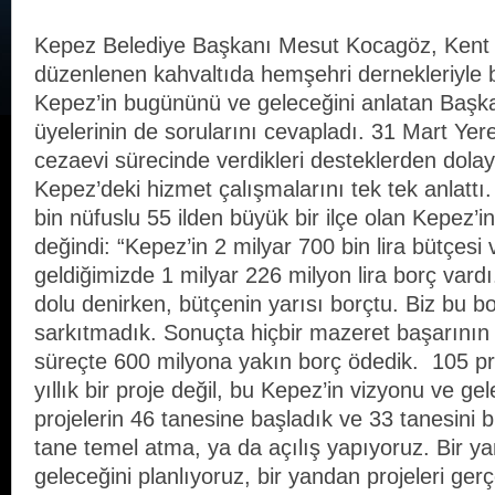
Kepez Belediye Başkanı Mesut Kocagöz, Kent
düzenlenen kahvaltıda hemşehri dernekleriyle b
Kepez’in bugününü ve geleceğini anlatan Baş
üyelerinin de sorularını cevapladı. 31 Mart Yer
cezaevi sürecinde verdikleri desteklerden dolayı
Kepez’deki hizmet çalışmalarını tek tek anlatt
bin nüfuslu 55 ilden büyük bir ilçe olan Kepez’i
değindi: “Kepez’in 2 milyar 700 bin lira bütçesi
geldiğimizde 1 milyar 226 milyon lira borç va
dolu denirken, bütçenin yarısı borçtu. Biz bu b
sarkıtmadık. Sonuçta hiçbir mazeret başarının 
süreçte 600 milyona yakın borç ödedik. 105 proj
yıllık bir proje değil, bu Kepez’in vizyonu ve gele
projelerin 46 tanesine başladık ve 33 tanesini bi
tane temel atma, ya da açılış yapıyoruz. Bir y
geleceğini planlıyoruz, bir yandan projeleri gerçe