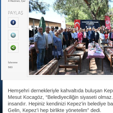
4 Haziran, Çar
İzlenme
583
Hemşehri dernekleriyle kahvaltıda buluşan Ke
Mesut Kocagöz, “Belediyeciliğin siyaseti olmaz
insandır. Hepiniz kendinizi Kepez’in belediye b
Gelin, Kepez’i hep birlikte yönetelim” dedi.