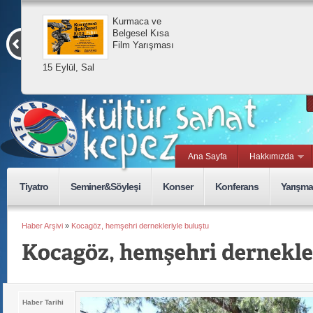
Kurmaca ve
Belgesel Kısa
Film Yarışması
15 Eylül, Sal
Ana Sayfa
Hakkımızda
Tiyatro
Seminer&Söyleşi
Konser
Konferans
Yarışma
Haber Arşivi
»
Kocagöz, hemşehri dernekleriyle buluştu
Haber Tarihi