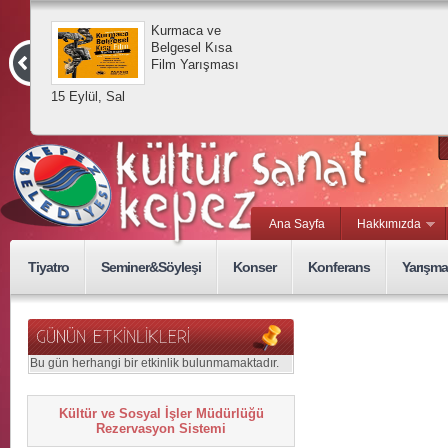
Kurmaca ve
Belgesel Kısa
Film Yarışması
15 Eylül, Sal
Ana Sayfa
Hakkımızda
Tiyatro
Seminer&Söyleşi
Konser
Konferans
Yarışma
Bu gün herhangi bir etkinlik bulunmamaktadır.
Kültür ve Sosyal İşler Müdürlüğü
Rezervasyon Sistemi