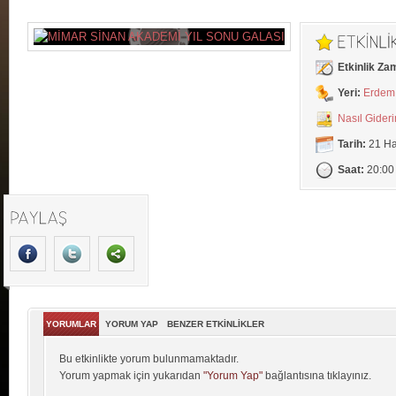
Etkinlik Za
Yeri:
Erdem 
Nasıl Gider
Tarih:
21 Ha
Saat:
20:00
YORUMLAR
YORUM YAP
BENZER ETKİNLİKLER
Bu etkinlikte yorum bulunmamaktadır.
Yorum yapmak için yukarıdan
"Yorum Yap"
bağlantısına tıklayınız.