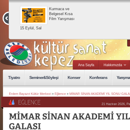
Kurmaca ve
Belgesel Kısa
Film Yarışması
15 Eylül, Sal
Ana Sayfa
Hakkımızda
Tiyatro
Seminer&Söyleşi
Konser
Konferans
Yarışma
Erdem Bayazıt Kültür Merkezi
»
Eğlence
»
MİMAR SİNAN AKADEMİ YIL SONU GALA
21 Haziran 2026, P