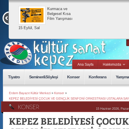
Kurmaca ve
Belgesel Kısa
Film Yarışması
15 Eylül, Sal
Ana Sayfa
Hakkımızda
Tiyatro
Seminer&Söyleşi
Konser
Konferans
Yarışma
Erdem Bayazıt Kültür Merkezi
»
Konser
»
KEPEZ BELEDİYESİ ÇOCUK VE GENÇLİK SENFONİ ORKESTRASI USTALARA SAY
15 Haziran 2026, Pazar