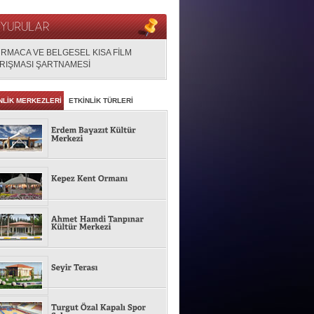
RMACA VE BELGESEL KISA FİLM
RIŞMASI ŞARTNAMESİ
NLİK MERKEZLERİ
ETKİNLİK TÜRLERİ