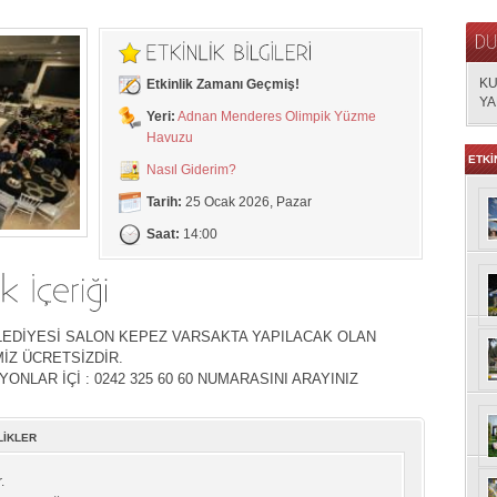
KU
Etkinlik Zamanı Geçmiş!
YA
Yeri:
Adnan Menderes Olimpik Yüzme
Havuzu
ETKİ
Nasıl Giderim?
Tarih:
25 Ocak 2026, Pazar
Saat:
14:00
LEDİYESİ SALON KEPEZ VARSAKTA YAPILACAK OLAN
MİZ ÜCRETSİZDİR.
ONLAR İÇİ : 0242 325 60 60 NUMARASINI ARAYINIZ
LİKLER
.