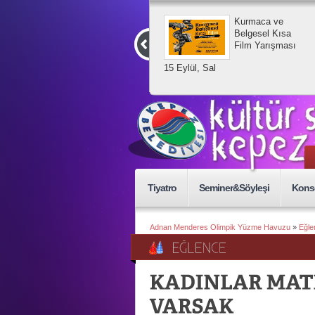
Ku
Be
Fi
15 Eylül, Sal
Tiyatro
Seminer&Söyleşi
Kons
Adnan Menderes Olimpik Yüzme Havuzu
»
Eğle