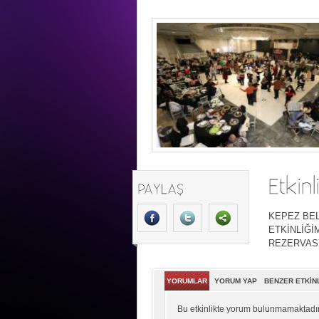
KEPEZ BE
ETKİNLİĞİ
REZERVASY
YORUMLAR
YORUM YAP
BENZER ETKİN
Bu etkinlikte yorum bulunmamaktadır