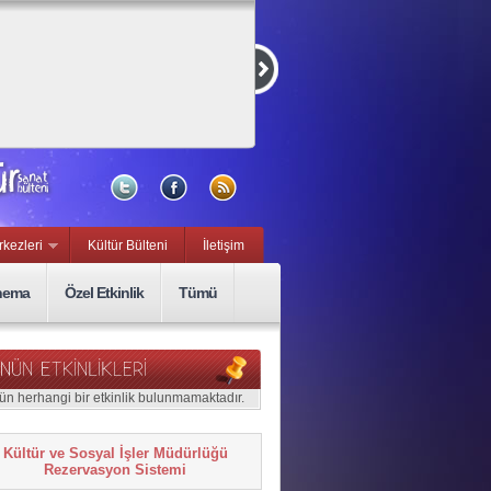
rkezleri
Kültür Bülteni
İletişim
nema
Özel Etkinlik
Tümü
ün herhangi bir etkinlik bulunmamaktadır.
Kültür ve Sosyal İşler Müdürlüğü
Rezervasyon Sistemi