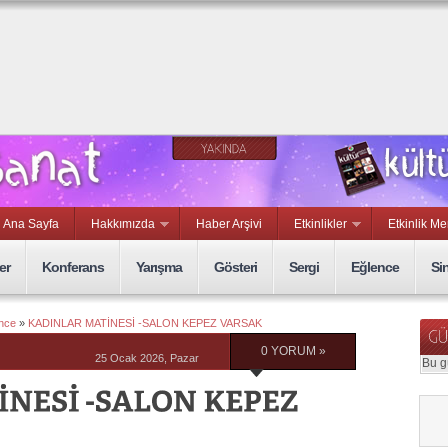
rmaca ve
lgesel Kısa
lm Yarışması
Ana Sayfa
Hakkımızda
Haber Arşivi
Etkinlikler
Etkinlik Me
er
Konferans
Yarışma
Gösteri
Sergi
Eğlence
Si
nce
»
KADINLAR MATİNESİ -SALON KEPEZ VARSAK
0 YORUM »
25 Ocak 2026, Pazar
Bu g