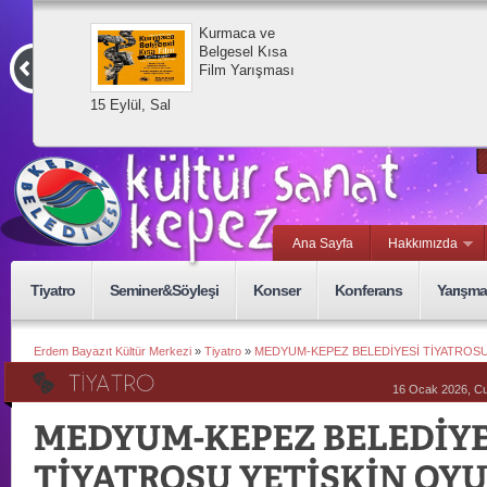
Kurmaca ve
Belgesel Kısa
Film Yarışması
15 Eylül, Sal
Ana Sayfa
Hakkımızda
Tiyatro
Seminer&Söyleşi
Konser
Konferans
Yarışma
Erdem Bayazıt Kültür Merkezi
»
Tiyatro
»
MEDYUM-KEPEZ BELEDİYESİ TİYATROSU
16 Ocak 2026, C