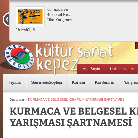
Kurmaca ve
Belgesel Kısa
Film Yarışması
15 Eylül, Sal
Ana Sayfa
Hakkımızda
Tiyatro
Seminer&Söyleşi
Konser
Konferans
Yarışma
Duyurular »
KURMACA VE BELGESEL KISA FİLM YARIŞMASI ŞARTNAMESİ