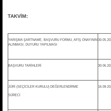
TAKVİM:
YARIŞMA ŞARTNAME, BAŞVURU FORMU, AFİŞ ONAYININ
30.05.20
ALINMASI, DUYURU YAPILMASI
BAŞVURU TARİHLERİ
30.06.20
JÜRİ (SEÇİCİLER KURULU) DEĞERLENDİRMЕ
16.09.20
SÜRECİ