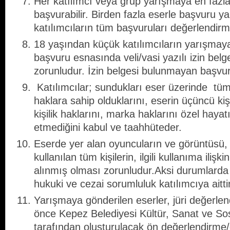
Her katılımcı veya grup yarışmaya en fazla b
başvurabilir. Birden fazla eserle başvuru yap
katılımcıların tüm başvuruları değerlendirme
18 yaşından küçük katılımcıların yarışmaya 
başvuru esnasında veli/vasi yazılı izin belge
zorunludur. İzin belgesi bulunmayan başvuru
Katılımcılar; sundukları eser üzerinde tüm 
haklara sahip olduklarını, eserin üçüncü kişil
kişilik haklarını, marka haklarını özel hayatın 
etmediğini kabul ve taahhüteder.
Eserde yer alan oyuncuların ve görüntüsü, s
kullanılan tüm kişilerin, ilgili kullanıma ilişki
alınmış olması zorunludur.Aksi durumlarda 
hukuki ve cezai sorumluluk katılımcıya aittir
Yarışmaya gönderilen eserler, jüri değerl
önce Kepez Belediyesi Kültür, Sanat ve So
tarafından oluşturulacak ön değerlendirme/ö