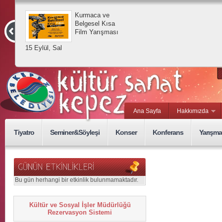
Kurmaca ve
Belgesel Kısa
Film Yarışması
15 Eylül, Sal
Ana Sayfa
Hakkımızda
Tiyatro
Seminer&Söyleşi
Konser
Konferans
Yarışma
Bu gün herhangi bir etkinlik bulunmamaktadır.
Kültür ve Sosyal İşler Müdürlüğü
Rezervasyon Sistemi