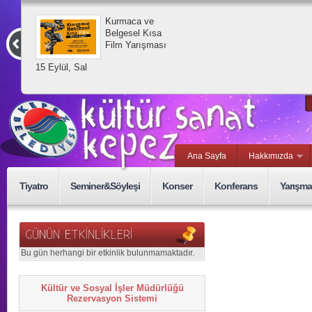
Kurmaca ve
Belgesel Kısa
Film Yarışması
15 Eylül, Sal
Ana Sayfa
Hakkımızda
Tiyatro
Seminer&Söyleşi
Konser
Konferans
Yarışma
Bu gün herhangi bir etkinlik bulunmamaktadır.
Kültür ve Sosyal İşler Müdürlüğü
Rezervasyon Sistemi